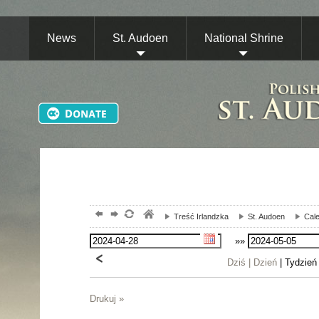
News
St. Audoen
National Shrine
Treść Irlandzka
St. Audoen
Cale
»»
Dziś |
Dzień
| Tydzień
Drukuj »