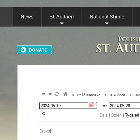
News
St. Audoen
National Shrine
Treść Irlandzka
St. Audoen
Cale
»»
Dziś |
Dzień
| Tydzień
Drukuj »