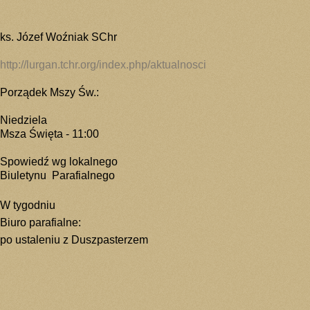
ks. Józef Woźniak SChr
http://lurgan.tchr.org/index.php/aktualnosci
Porządek Mszy Św.:
Niedziela
Msza Święta - 11:00
Spowiedź wg lokalnego
Biuletynu Parafialnego
W tygodniu
Biuro parafialne:
po ustaleniu z Duszpasterzem