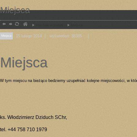
Miejsca
Placówki w Irlandii
Miejsca
15
lutego
2014
wyświetleń: 38385
Miejsca
Miejsca
W tym miejscu na bieżąco bedziemy uzupełniać kolejne miejscowości, w któ
ks. Włodzimierz Dziduch SChr,
tel. +44 758 710 1979