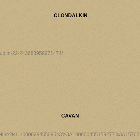
CLONDALKIN
Dublin-22-243683959671474/
CAVAN
/timeline?lst=100002845509543%3A100000455159277%3A1576