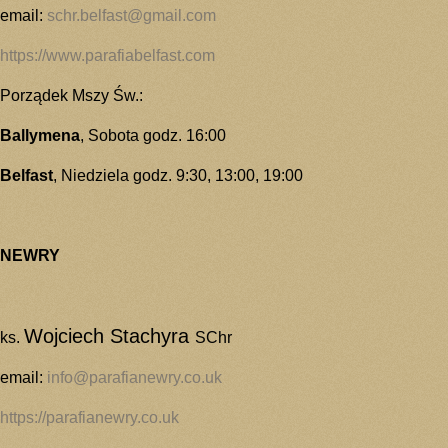
email:
schr.belfast@gmail.com
https://www.parafiabelfast.com
Porządek Mszy Św.:
Ballymena
, Sobota godz. 16:00
Belfast
, Niedziela godz. 9:30, 13:00, 19:00
NEWRY
Wojciech Stachyra
ks.
SChr
email:
info@parafianewry.co.uk
https://parafianewry.co.uk