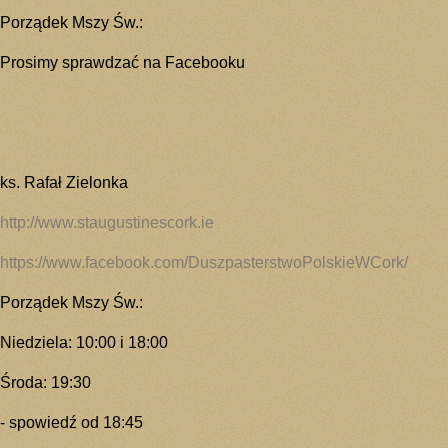
Porządek Mszy Św.:
Prosimy sprawdzać na Facebooku
ks. Rafał Zielonka
http://www.staugustinescork.ie
https://www.facebook.com/DuszpasterstwoPolskieWCork/
Porządek Mszy Św.:
Niedziela:
10:00 i 18:00
Środa:
19:30
- spowiedź od 18:45