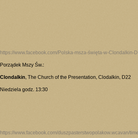
https://www.facebook.com/Polska-msza-święta-w-Clondalkin-
Porządek Mszy Św.:
Clondalkin
, The Church of the Presentation, Clodalkin, D22
Niedziela godz. 13:30
https://www.facebook.com/duszpasterstwopolakow.wcavan