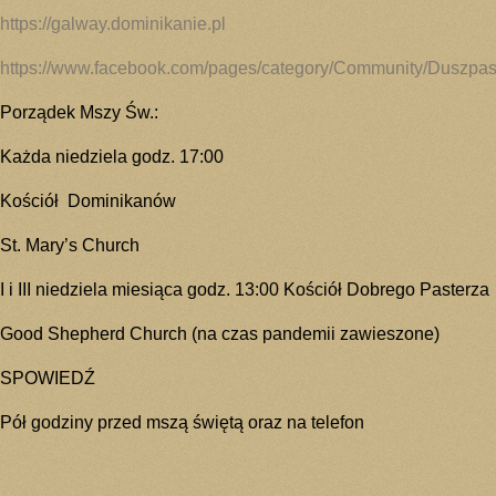
https://galway.dominikanie.pl
https://www.facebook.com/pages/category/Community/Duszpa
Porządek Mszy Św.:
Każda niedziela godz. 17:00
Kościół Dominikanów
St. Mary’s Church
I i III niedziela miesiąca godz. 13:00 Kościół Dobrego Pasterza
Good Shepherd Church (na czas pandemii zawieszone)
SPOWIEDŹ
Pół godziny przed mszą świętą oraz na telefon