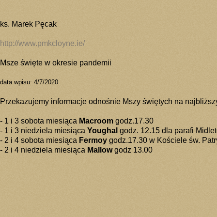
ks. Marek Pęcak
http://www.pmkcloyne.ie/
Msze święte w okresie pandemii
data wpisu: 4/7/2020
Przekazujemy informacje odnośnie Mszy świętych na najbliższy 
- 1 i 3 sobota miesiąca
Macroom
godz.17.30
- 1 i 3 niedziela miesiąca
Youghal
godz. 12.15 dla parafi Midle
- 2 i 4 sobota miesiąca
Fermoy
godz.17.30 w Kościele św. Patry
- 2 i 4 niedziela miesiąca
Mallow
godz 13.00