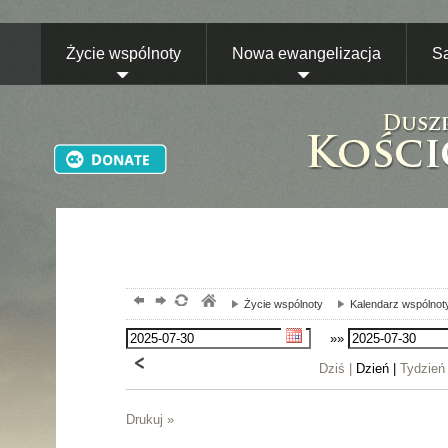
Życie wspólnoty
Nowa ewangelizacja
S
Życie wspólnoty
Kalendarz wspólnot
»»
Dziś |
Dzień |
Tydzień
Drukuj »