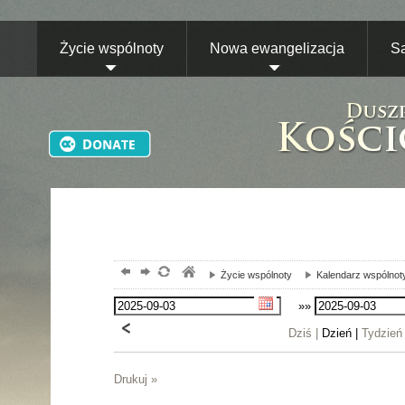
Życie wspólnoty
Nowa ewangelizacja
S
Życie wspólnoty
Kalendarz wspólnot
»»
Dziś |
Dzień |
Tydzień
Drukuj »