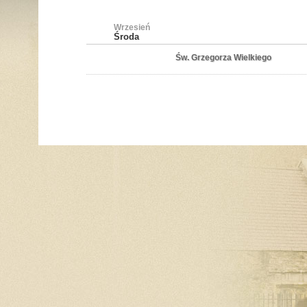
Wrzesień
Środa
Św. Grzegorza Wielkiego