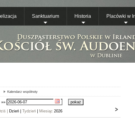
lizacja
Sanktuarium
Historia
Placówki w Ir
Kalendarz wspólnoty
»»
ziś |
Dzień |
Tydzień
|
Miesiąc
2026