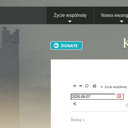
Życie wspólnoty
Nowa ewange
Życie wspólnoty
D
Drukuj »