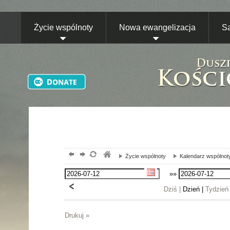
Życie wspólnoty
Nowa ewangelizacja
S
Życie wspólnoty
Kalendarz wspólnot
»»
Dziś |
Dzień |
Tydzień
Drukuj »