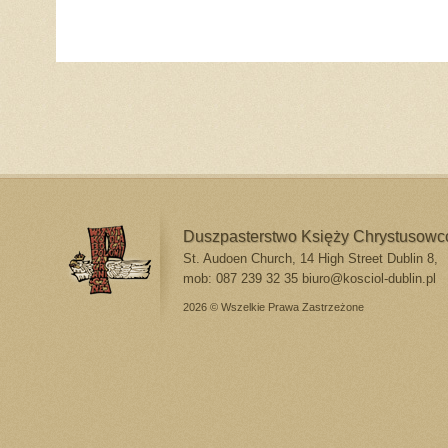
Duszpasterstwo Księży Chrystusow
St. Audoen Church, 14 High Street Dublin 8,
mob: 087 239 32 35
biuro@kosciol-dublin.pl
2026 © Wszelkie Prawa Zastrzeżone