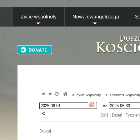
Życie wspólnoty
Nowa ewangelizacja
S
Życie wspólnoty
Kalendarz wspólnot
»»
Dziś |
Dzień
|
Tydzień
Drukuj »