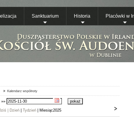
lizacja
Sanktuarium
Historia
Placówki w Ir
Kalendarz wspólnoty
»»
Dziś |
Dzień
|
Tydzień
| Miesiąc2025