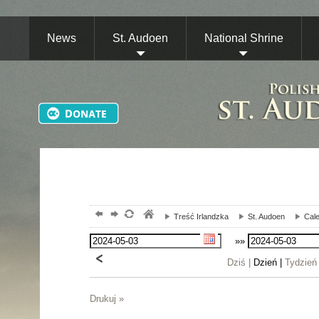
News
St. Audoen
National Shrine
Treść Irlandzka
St. Audoen
Cale
»»
Dziś |
Dzień |
Tydzień
Drukuj »