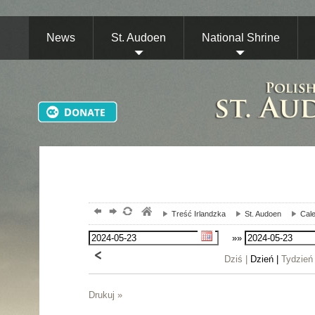
News
St. Audoen
National Shrine
Treść Irlandzka
St. Audoen
Cale
»»
Dziś |
Dzień |
Tydzień
Drukuj »