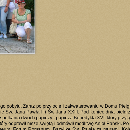
iego pobytu. Zaraz po przylocie i zakwaterowaniu w Domu Pielg
obie Św. Jana Pawła II i Św Jana XXIII. Pod koniec dnia pielg
spotkania dwóch papieży - papieża Benedykta XVI, który przyjął
który odprawił mszę świętą i odmówił modlitwę Anioł Pański. Po
loseum, Forum Romanum, Bazylikę Św. Pawła za murami. Kole