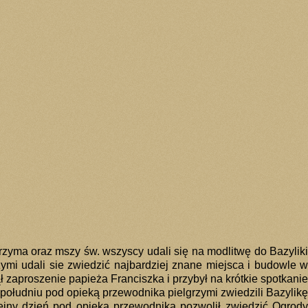
rzyma oraz mszy św. wszyscy udali się na modlitwę do Bazyliki
rzymi udali sie zwiedzić najbardziej znane miejsca i budowle w
 zaproszenie papieża Franciszka i przybył na krótkie spotkanie
 południu pod opieką przewodnika pielgrzymi zwiedzili Bazylikę
jny dzień pod opieką przewodnika pozwolił zwiedzić Ogrody