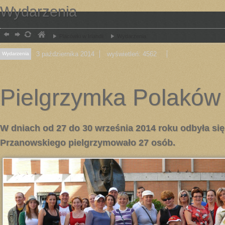
Wydarzenia
Placówki w Irlandii
Wydarzenia
3
października
2014
wyświetleń: 4562
Wydarzenia
Pielgrzymka Polaków
W dniach od 27 do 30 września 2014 roku odbyła si
Przanowskiego pielgrzymowało 27 osób.