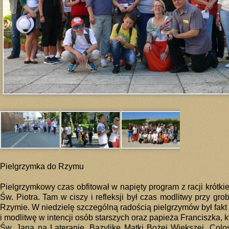
Pielgrzymka do Rzymu
Pielgrzymkowy czas obfitował w napięty program z racji krótk
Św. Piotra. Tam w ciszy i refleksji był czas modlitwy przy gr
Rzymie. W niedzielę szczególną radością pielgrzymów był fakt 
i modlitwę w intencji osób starszych oraz papieża Franciszka, 
Św. Jana na Lateranie, Bazylikę Matki Bożej Większej, Co