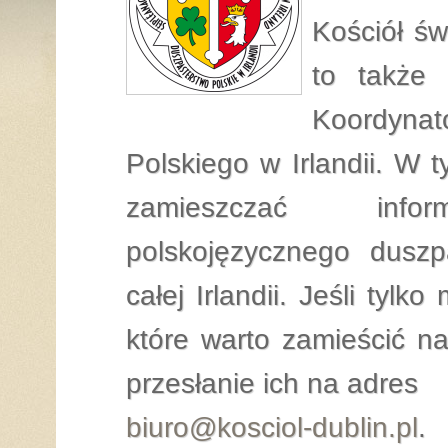
Kościół św
to także 
Koordyna
Polskiego w Irlandii. W 
zamieszczać infor
polskojęzycznego duszp
całej Irlandii. Jeśli tylk
które warto zamieścić na
przesłanie ich na adres
biuro@kosciol-dublin.pl
.