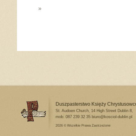
»
Duszpasterstwo Księży Chrystusow
St. Audoen Church, 14 High Street Dublin 8,
mob: 087 239 32 35
biuro@kosciol-dublin.pl
2026 © Wszelkie Prawa Zastrzeżone