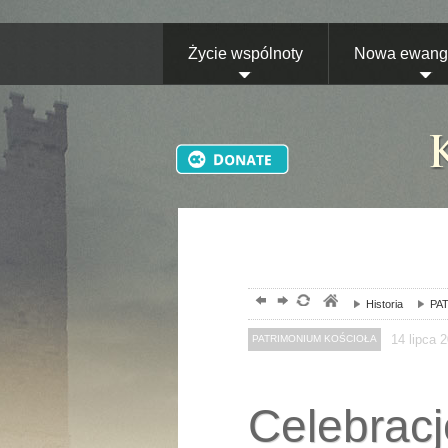
Życie wspólnoty
Nowa ewange
Historia
PAT
14
lipca
2
PATRIMONIUM KOŚCIOŁA
Celebrac