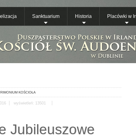
lizacja
Sanktuarium
Historia
Placówki w Ir
RIMONIUM KOŚCIOŁA
016
wyświetleń: 13501
je Jubileuszowe