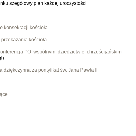
linku szegółowy plan każdej uroczystości
ie konsekracji kościoła
e przekazania kościoła
onferencja "O wspólnym dziedzictwie chrześcijańskim
gh
 dziękczynna za pontyfikat św. Jana Pawła II
zące