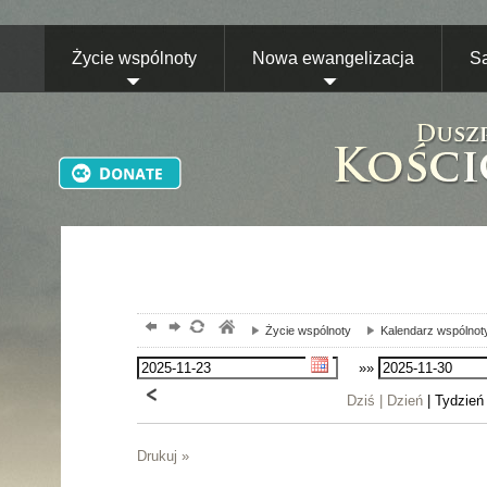
Życie wspólnoty
Nowa ewangelizacja
S
Życie wspólnoty
Kalendarz wspólnot
»»
Dziś |
Dzień
| Tydzień
Drukuj »