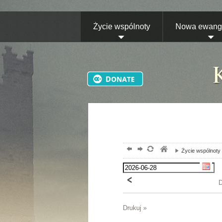
Życie wspólnoty
Nowa ewange
Życie wspólnoty
D
Drukuj »