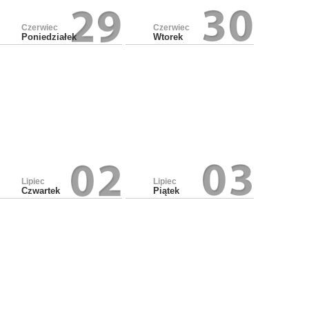
Czerwiec
Czerwiec
Poniedziałek
Wtorek
Lipiec
Lipiec
Czwartek
Piątek