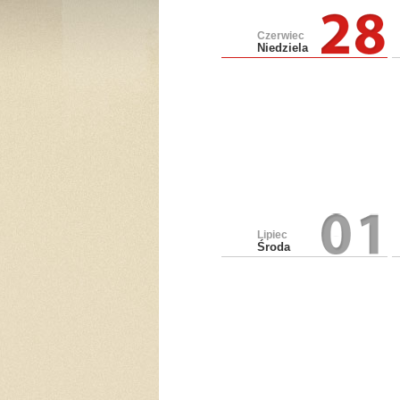
Czerwiec
Niedziela
Lipiec
Środa