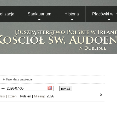
lizacja
Sanktuarium
Historia
Placówki w Ir
Kalendarz wspólnoty
»»
ziś |
Dzień
| Tydzień |
Miesiąc
2026