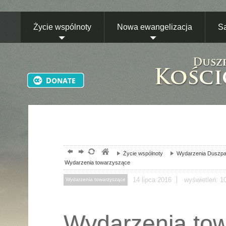
Życie wspólnoty
Nowa ewangelizacja
S
Życie wspólnoty
Wydarzenia Duszpa
Wydarzenia towarzyszące
14
lipca
2016
wyświetleń: 1
Wydarzenia towarzyszące
Wydarzenia to