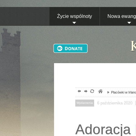
Życie wspólnoty
Nowa ewange
Placówki w Irland
6
października
2020
Wydarzenia
Adoracja