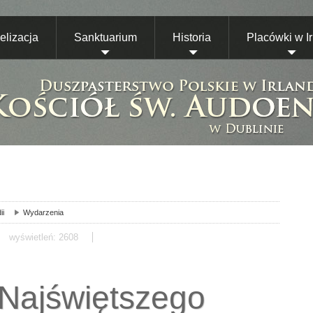
lizacja
Sanktuarium
Historia
Placówki w Ir
ii
Wydarzenia
wyświetleń: 2608
 Najświętszego