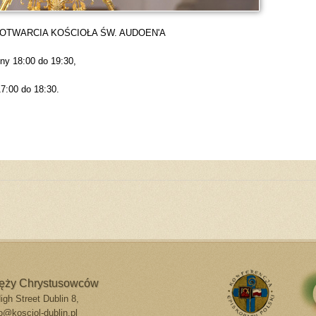
OTWARCIA KOŚCIOŁA ŚW. AUDOEN'A
iny 18:00 do 19:30,
17:00 do 18:30.
do góry
drukuj
cofnij
ięży Chrystusowców
gh Street Dublin 8,
o@kosciol-dublin.pl