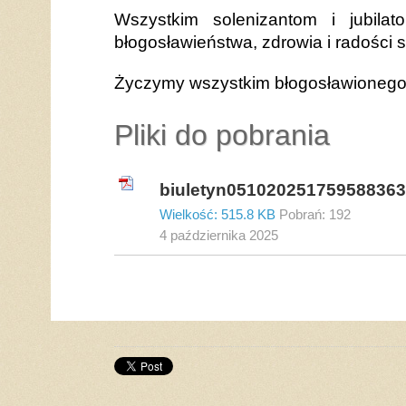
Wszystkim solenizantom i jubila
błogosławieństwa, zdrowia i radości s
Życzymy wszystkim błogosławionego 
Pliki do pobrania
biuletyn051020251759588363
Wielkość: 515.8 KB
Pobrań: 192
4
października
2025