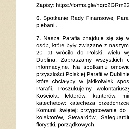
Zapisy: https://forms.gle/hqrc2GRm
6. Spotkanie Rady Finansowej Paraf
plebanii.
7. Nasza Parafia znajduje się się w
osób, które były związane z naszy
20 lat wróciło do Polski, wielu 
Dublina. Zapraszamy wszystkich 
informacyjne. Na spotkaniu omówi
przyszłości Polskiej Parafii w Dublini
które chciałyby w jakikolwiek sp
Parafii. Poszukujemy wolontariu
Kościoła: lektorów, kantorów, min
katechetów: katecheza przedchrzci
Komunii świętej; przygotowanie do 
kolektorów, Stewardów, Safeguardi
florystki, porządkowych.