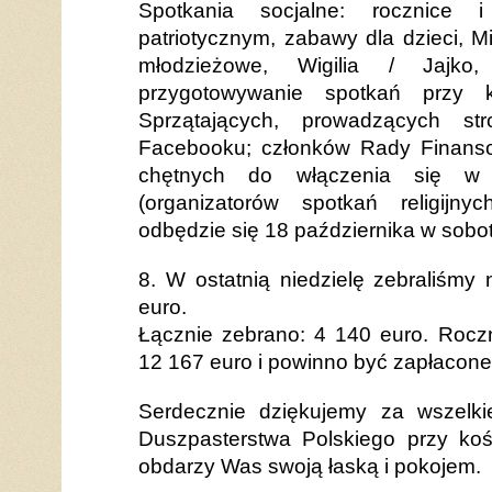
Spotkania socjalne: rocznice 
patriotycznym, zabawy dla dzieci, M
młodzieżowe, Wigilia / Jajko
przygotowywanie spotkań przy
Sprzątających, prowadzących str
Facebooku; członków Rady Finansow
chętnych do włączenia się w 
(organizatorów spotkań religijny
odbędzie się 18 października w sobot
8. W ostatnią niedzielę zebraliśmy
euro.
Łącznie zebrano: 4 140 euro. Rocz
12 167 euro i powinno być zapłacon
Serdecznie dziękujemy za wszelki
Duszpasterstwa Polskiego przy ko
obdarzy Was swoją łaską i pokojem.