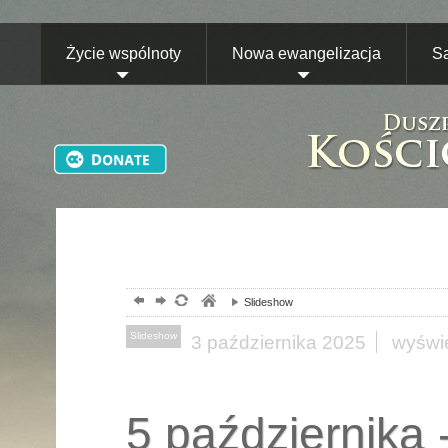
Życie wspólnoty
Nowa ewangelizacja
S
Slideshow
Slideshow
3
października
2025
wyświe
5 października 