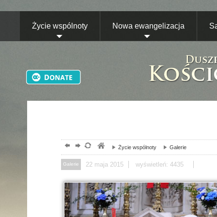
Życie wspólnoty
Nowa ewangelizacja
S
Życie wspólnoty
Galerie
22
maja
2015
wyświetleń: 4435
Galerie