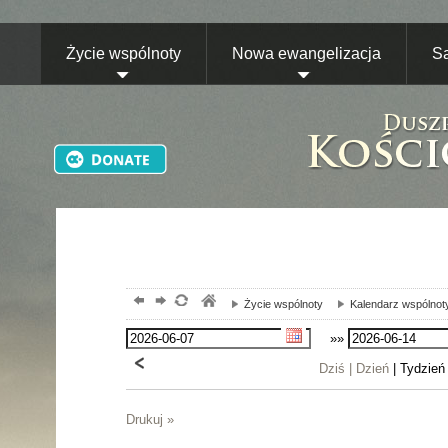
Życie wspólnoty
Nowa ewangelizacja
S
Życie wspólnoty
Kalendarz wspólnot
»»
Dziś |
Dzień
| Tydzień
Drukuj »