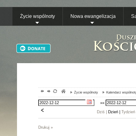
Życie wspólnoty
Nowa ewangelizacja
S
Życie wspólnoty
Kalendarz wspólnot
»»
Dziś |
Dzień |
Tydzień
Drukuj »