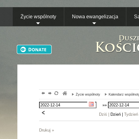
Życie wspólnoty
Nowa ewangelizacja
S
Życie wspólnoty
Kalendarz wspólnot
»»
Dziś |
Dzień |
Tydzień
Drukuj »