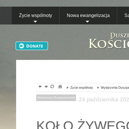
Życie wspólnoty
Nowa ewangelizacja
S
Życie wspólnoty
Wydarzenia Duszpa
Wydarzenia Duszpasterstwa
24
października
20
KOŁO ŻYWEG