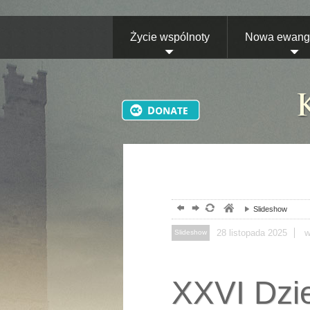
Życie wspólnoty
Nowa ewange
Slideshow
28
listopada
2025
w
Slideshow
XXVI Dzie