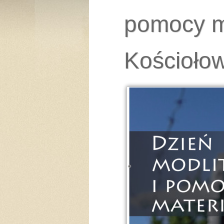
pomocy m
Kościoło