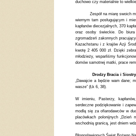
duchowo czy materialnie to wielkie
Zespół na miarę swoich możliwo
wiernym tam posługującym i mies
kapłanów diecezjalnych, 370 kapł
oraz osoby świeckie. Do biura 
zgromadzeń zakonnych pracujących 
Kazachstanu i z krajów Azji Śro
kwotę 2 405 000 zł. Dzięki zebra
młodzieży, wsparliśmy funkcjonowa
domów samotnej matki, prace rem
Drodzy Bracia i Siostry
„Dawajcie a będzie wam dane; mi
wasze” (Łk 6, 38).
W imieniu, Pasterzy, kapłanów
serdeczne podziękowanie i zapewn
modlą się za ofiarodawców w duc
placówkach polonijnych „Dzień 
wschodnią granicą, jest dniem wdz
Błogosławionych Świąt Bożego Na