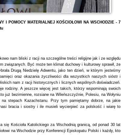
WY I POMOCY MATERIALNEJ KOŚCIOŁOWI NA WSCHODZIE - 7
tu
wo nam bliski z racji na szczególne treści religijne jak i ze względu
em związanych. Być może ten klimat duchowy i kulturowy sprawił, że
brała Drugą Niedzielę Adwentu, jako ten dzień, w którym jesteśmy
amięci oraz okazania życzliwości dla wszystkich naszych sióstr i
liskich nam z racji historycznych i licznych wspólnych doświadczeń.
e rodziny. A jeszcze więcej jest takich, którzy wspominają swoich
ęsto już bezimienne, rozsiane na Wileńszczyźnie, Polesiu, na Wołyniu
zy na stepach Kazachstanu. Przy tym pamiętamy dobrze, na jakie
asi bracia i siostry i ile musieli wycierpieć za polskość i wiarę to
nia się Kościoła Katolickiego za Wschodnią granicą, od ponad 30 lat
łowi na Wschodzie przy Konferencji Episkopatu Polski i każdy, kto