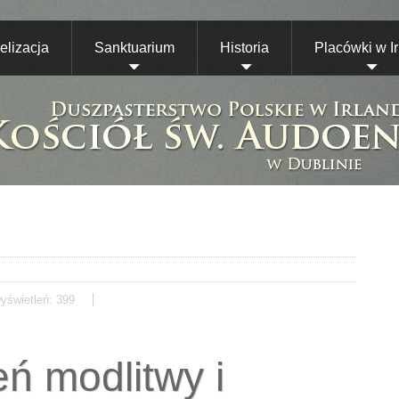
lizacja
Sanktuarium
Historia
Placówki w Ir
yświetleń: 399
ń modlitwy i