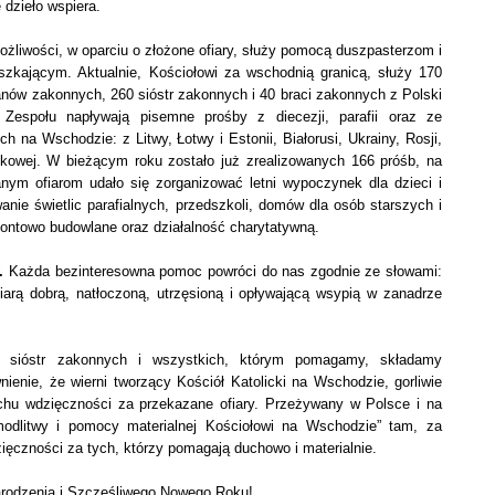
 dzieło wspiera.
ści, w oparciu o złożone ofiary, służy pomocą duszpasterzom i
zkającym. Aktualnie, Kościołowi za wschodnią granicą, służy 170
anów zakonnych, 260 sióstr zakonnych i 40 braci zakonnych z Polski
Zespołu napływają pisemne prośby z diecezji, parafii oraz ze
na Wschodzie: z Litwy, Łotwy i Estonii, Białorusi, Ukrainy, Rosji,
dkowej. W bieżącym roku zostało już zrealizowanych 166 próśb, na
nym ofiarom udało się zorganizować letni wypoczynek dla dzieci i
nie świetlic parafialnych, przedszkoli, domów dla osób starszych i
ontowo budowlane oraz działalność charytatywną.
.
Każda bezinteresowna pomoc powróci do nas zgodnie ze słowami:
arą dobrą, natłoczoną, utrzęsioną i opływającą wsypią w zanadrze
, sióstr zakonnych i wszystkich, którym pomagamy, składamy
ienie, że wierni tworzący Kościół Katolicki na Wschodzie, gorliwie
hu wdzięczności za przekazane ofiary. Przeżywany w Polsce i na
modlitwy i pomocy materialnej Kościołowi na Wschodzie” tam, za
ięczności za tych, którzy pomagają duchowo i materialnie.
rodzenia i Szczęśliwego Nowego Roku!