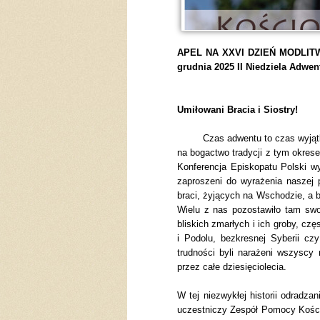
APEL NA XXVI DZIEŃ MODLIT
grudnia 2025 II Niedziela Adwen
Umiłowani Bracia i Siostry!
Czas adwentu to czas wyjątko
na bogactwo tradycji z tym okres
Konferencja Episkopatu Polski wy
zaproszeni do wyrażenia naszej p
braci, żyjących na Wschodzie, a b
Wielu z nas pozostawiło tam swoj
bliskich zmarłych i ich groby, cz
i Podolu, bezkresnej Syberii c
trudności byli narażeni wszyscy n
przez całe dziesięciolecia.
W tej niezwykłej historii odradza
uczestniczy Zespół Pomocy Kościo