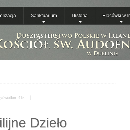
lizacja
Sanktuarium
Historia
Placówki w Ir
yświetleń: 415
lijne Dzieło