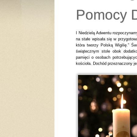
Pomocy D
I Niedzielą Adwentu rozpoczynamy
na stałe wpisała się w przygotow
która tworzy Polską Wigilię.” Św
świątecznym stole obok dodatk
pamięci o osobach potrzebujących
kościoła. Dochód przeznaczony je