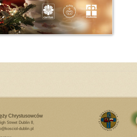
do góry
drukuj
cofnij
ięży Chrystusowców
gh Street Dublin 8,
o@kosciol-dublin.pl