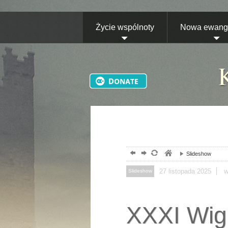
Życie wspólnoty
Nowa ewange
Slideshow
27
listopada
2025
w
Slideshow
XXXI Wigi