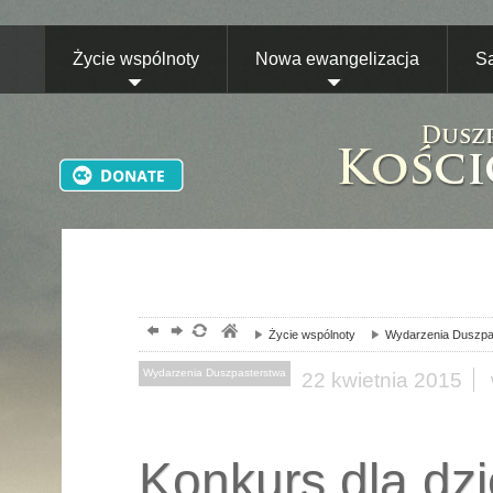
Życie wspólnoty
Nowa ewangelizacja
S
Życie wspólnoty
Wydarzenia Duszpa
Wydarzenia Duszpasterstwa
22
kwietnia
2015
Konkurs dla dzie