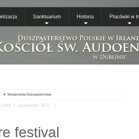
lizacja
Sanktuarium
Historia
Placówki w Ir
Wydarzenia Duszpasterstwa
a
2015
wyświetleń: 3472
e festival