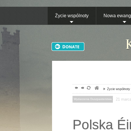
Życie wspólnoty
Nowa ewange
Życie wspólnoty
21
marc
Wydarzenia Duszpasterstwa
Polska Éir